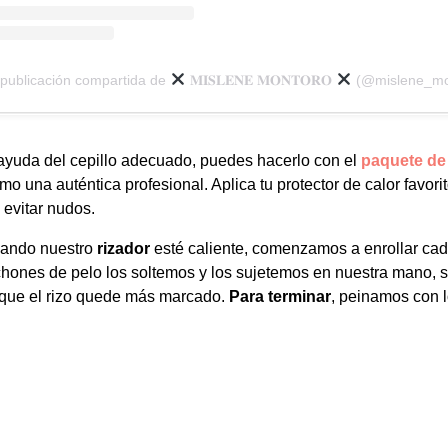
publicación compartida de
𝐌𝐈𝐒𝐋𝐄𝐍𝐄 𝐌𝐎𝐍𝐓𝐎𝐑𝐎
(@mislene_monto
a ayuda del cepillo adecuado, puedes hacerlo con el
paquete de
omo una auténtica profesional. Aplica tu protector de calor favo
 evitar nudos.
uando nuestro
rizador
esté caliente, comenzamos a enrollar cada
ones de pelo los soltemos y los sujetemos en nuestra mano, s
 que el rizo quede más marcado.
Para terminar
, peinamos con l