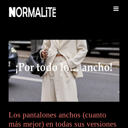
Saltar
al
contenido
s
Los pantalones anchos (cuanto
más mejor) en todas sus versiones